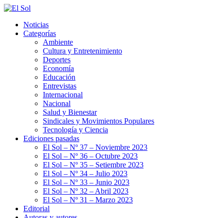
Saltar
al
Noticias
contenido
Categorías
Ambiente
Cultura y Entretenimiento
Deportes
Economía
Educación
Entrevistas
⁠Internacional
Nacional
⁠Salud y Bienestar
Sindicales y Movimientos Populares
Tecnología y Ciencia
Ediciones pasadas
El Sol – Nº 37 – Noviembre 2023
El Sol – Nº 36 – Octubre 2023
El Sol – Nº 35 – Setiembre 2023
El Sol – Nº 34 – Julio 2023
El Sol – Nº 33 – Junio 2023
El Sol – Nº 32 – Abril 2023
El Sol – Nº 31 – Marzo 2023
Editorial
Autoras y autores