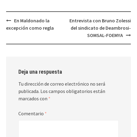
Navegación
En Maldonado la
Entrevista con Bruno Zolessi
de
excepción como regla
del sindicato de Deambrosi-
entradas
SOMSAL-FOEMYA
Deja una respuesta
Tu dirección de correo electrónico no será
publicada.
Los campos obligatorios están
marcados con
*
Comentario
*